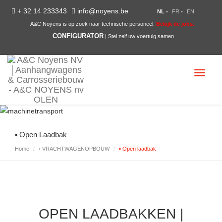
+ 32 14 233343
info@noyens.be
NL
•
FR
•
EN
A&C Noyens is op zoek naar technische personeel.
Bekijk de jobs.
CONFIGURATOR
| Stel zelf uw voertuig samen
Toggle
navigat
▪ Open Laadbak
Home
› VRACHTWAGENOPBOUW
▪ Open laadbak
OPEN LAADBAKKEN |